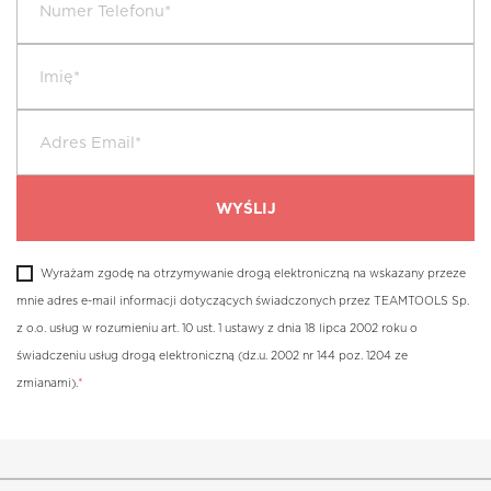
Wyrażam zgodę na otrzymywanie drogą elektroniczną na wskazany przeze
mnie adres e-mail informacji dotyczących świadczonych przez TEAMTOOLS Sp.
z o.o. usług w rozumieniu art. 10 ust. 1 ustawy z dnia 18 lipca 2002 roku o
świadczeniu usług drogą elektroniczną (dz.u. 2002 nr 144 poz. 1204 ze
zmianami).
*