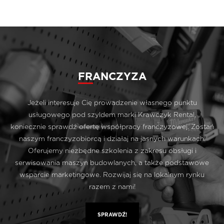
FRANCZYZA
Jeżeli interesuje Cię prowadzenie własnego punktu
usługowego pod szyldem marki Krawczyk Rental,
koniecznie sprawdź ofertę współpracy franczyzowej. Zostań
naszym franczyzobiorcą i działaj na jasnych warunkach.
Oferujemy niezbędne szkolenia z zakresu obsługi i
serwisowania maszyn budowlanych, a także podstawowe
wsparcie marketingowe. Rozwijaj się na lokalnym rynku
razem z nami!
SPRAWDŹ!