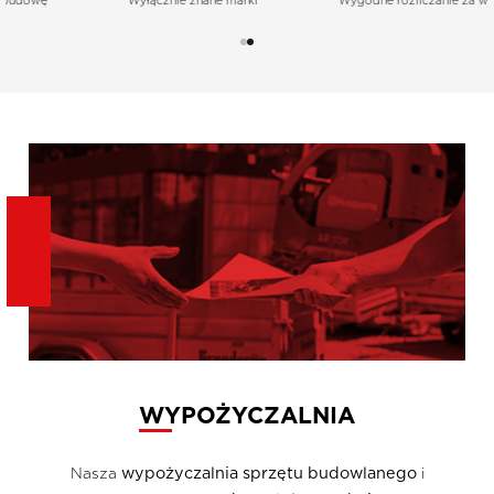
Wyłącznie znane marki
Wygodne rozliczanie za wynajem
O NAS
KONTAKT
FRANCZYZA
REGULAMIN
WYPOŻYCZALNIA
wypożyczalnia sprzętu budowlanego
Nasza
i