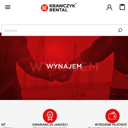

MENU
KRAWCZYK RENTAL
CENNIK
WYNAJEM
SERWIS
BLOG
JAK WYPOŻYCZAĆ?
GWARANCJA JAKOŚCI
WYGODNE PŁATNOŚCI