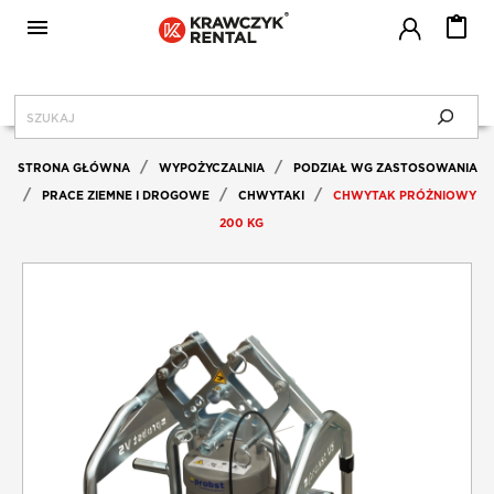

MENU
KRAWCZYK RENTAL
STRONA GŁÓWNA
WYPOŻYCZALNIA
PODZIAŁ WG ZASTOSOWANIA
PRACE ZIEMNE I DROGOWE
CHWYTAKI
CHWYTAK PRÓŻNIOWY
CENNIK
200 KG
SERWIS
BLOG
JAK WYPOŻYCZAĆ?