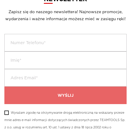
Zapisz się do naszego newslettera! Najnowsze promocje,
wydarzenia i ważne informacje możesz mieć w zasięgu ręki!
CENA ZA
PRODUKT:
ILOŚĆ DNI:
24H:
CHWYTAK PRÓŻNIOWY 200 KG
Wyrażam zgodę na otrzymywanie drogą elektroniczną na wskazany przeze
mnie adres e-mail informacji dotyczących świadczonych przez TEAMTOOLS Sp.
z o.o. usług w rozumieniu art. 10 ust. 1 ustawy z dnia 18 lipca 2002 roku o