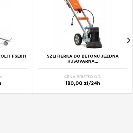
OLIT FSE811
SZLIFIERKA DO BETONU JEZDNA
HUSQVARNA...
:
CENA BRUTTO OD:
h
180,00 zł/24h
Schowek