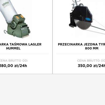
IARKA TAŚMOWA LAGLER
PRZECINARKA JEZDNA TYR
HUMMEL
800 MM
CENA BRUTTO OD:
CENA BRUTTO OD
180,00 zł/24h
350,00 zł/24
Schowek
Schowek