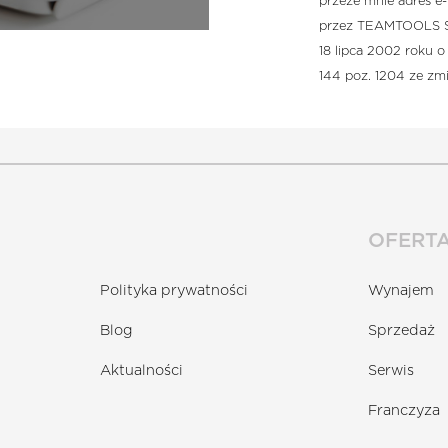
przeze mnie adres e
przez TEAMTOOLS Sp. 
EKKA DŁUŻYCA
18 lipca 2002 roku o
R-EU-L2
144 poz. 1204 ze zm
OFERT
Powrót
Wyslij zapytanie
Polityka prywatności
Wynajem
Blog
Sprzedaż
Aktualności
Serwis
Franczyza