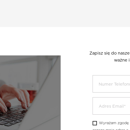
Zapisz się do nasz
ważne i
Wyrażam zgodę n
ILOŚĆ DNI:
CENA ZA 24H