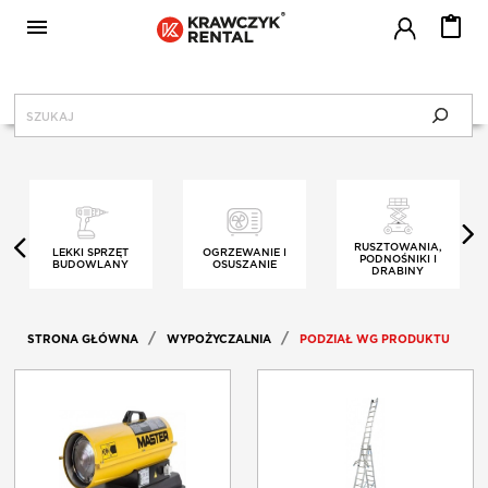

MENU
KRAWCZYK RENTAL
CENNIK
RUSZTOWANIA,
LEKKI SPRZĘT
OGRZEWANIE I
PODNOŚNIKI I
BUDOWLANY
OSUSZANIE
DRABINY
SERWIS
STRONA GŁÓWNA
WYPOŻYCZALNIA
PODZIAŁ WG PRODUKTU
BLOG
JAK WYPOŻYCZAĆ?