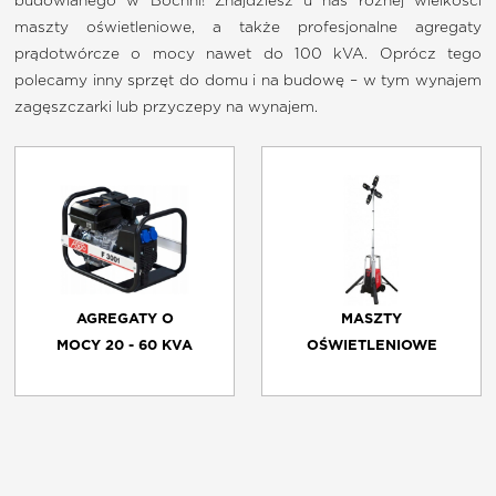
budowlanego w Bochni! Znajdziesz u nas różnej wielkości
maszty oświetleniowe, a także profesjonalne agregaty
O NAS
prądotwórcze o mocy nawet do 100 kVA. Oprócz tego
polecamy inny sprzęt do domu i na budowę – w tym wynajem
zagęszczarki lub przyczepy na wynajem.
KONTAKT
FRANCZYZA
REGULAMIN
AGREGATY O
MASZTY
MOCY 20 - 60 KVA
OŚWIETLENIOWE