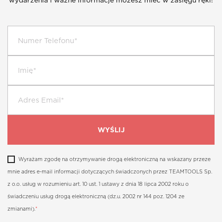
wydarzenia i ważne informacje możesz mieć w zasięgu ręki!
Wyrażam zgodę na otrzymywanie drogą elektroniczną na wskazany przeze
mnie adres e-mail informacji dotyczących świadczonych przez TEAMTOOLS Sp.
z o.o. usług w rozumieniu art. 10 ust. 1 ustawy z dnia 18 lipca 2002 roku o
świadczeniu usług drogą elektroniczną (dz.u. 2002 nr 144 poz. 1204 ze
zmianami).
*