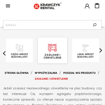

MENU
KRAWCZYK RENTAL
CENNIK
CIĘŻKI SPRZĘT
LEKKI SPRZĘT
ZASILANIE I
BUDOWLANY
BUDOWLANY
OŚWIETLENIE
SERWIS
STRONA GŁÓWNA
WYPOŻYCZALNIA
PODZIAŁ WG PRODUKTU
BLOG
ZASILANIE I OŚWIETLENIE
Jeżeli szukasz niezawodnego oświetlenia na plac budowy, czy
też interesuje Cię wynajem agregatu prądotwórczego,
JAK WYPOŻYCZAĆ?
koniecznie sprawdź, co oferuje nasza wypożyczalnia sprzętu