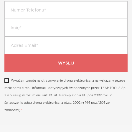
Wyrażam zgodę na otrzymywanie drogą elektroniczną na wskazany przeze
mnie adres e-mail informacji dotyczących świadczonych przez TEAMTOOLS Sp.
z o.o. usług w rozumieniu art. 10 ust. 1 ustawy z dnia 18 lipca 2002 roku o
świadczeniu usług drogą elektroniczną (dz.u. 2002 nr 144 poz. 1204 ze
zmianami).
*