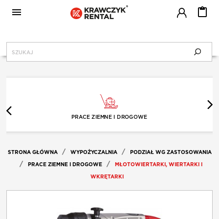

MENU
KRAWCZYK RENTAL
CENNIK
PRACE ZIEMNE I DROGOWE
SERWIS
STRONA GŁÓWNA
WYPOŻYCZALNIA
PODZIAŁ WG ZASTOSOWANIA
BLOG
PRACE ZIEMNE I DROGOWE
MŁOTOWIERTARKI, WIERTARKI I
WKRĘTARKI
JAK WYPOŻYCZAĆ?