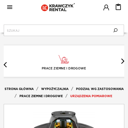

MENU
KRAWCZYK RENTAL
CENNIK
PRACE ZIEMNE I DROGOWE
SERWIS
STRONA GŁÓWNA
WYPOŻYCZALNIA
PODZIAŁ WG ZASTOSOWANIA
BLOG
PRACE ZIEMNE I DROGOWE
URZĄDZENIA POMIAROWE
JAK WYPOŻYCZAĆ?