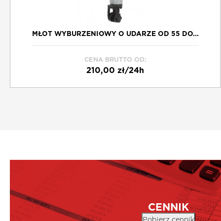
MŁOT WYBURZENIOWY O UDARZE OD 55 DO...
CENA BRUTTO OD:
210,00 zł/24h
Schowek
CENNIK
Pobierz cennik