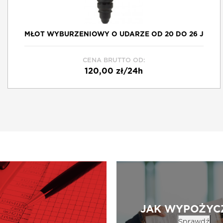
MŁOT WYBURZENIOWY O UDARZE OD 20 DO 26 J
CENA BRUTTO OD:
120,00 zł/24h
Schowek
JAK WYPOŻYC
Sprawdź