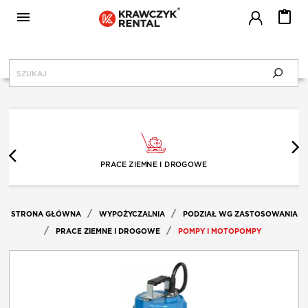

MENU
KRAWCZYK RENTAL
CENNIK
PRACE ZIEMNE I DROGOWE
SERWIS
STRONA GŁÓWNA
WYPOŻYCZALNIA
PODZIAŁ WG ZASTOSOWANIA
BLOG
PRACE ZIEMNE I DROGOWE
POMPY I MOTOPOMPY
JAK WYPOŻYCZAĆ?