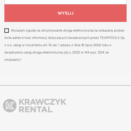
Wyrażam zgodę na otrzymywanie drogą elektroniczną na wskazany przeze
mnie adres e-mail informacji dotyczących świadczonych przez TEAMTOOLS Sp.
z o.o. usług w rozumieniu art. 10 ust. 1 ustawy z dnia 18 lipca 2002 roku o
świadczeniu usług drogą elektroniczną (dz.u. 2002 nr 144 poz. 1204 ze
zmianami).
*